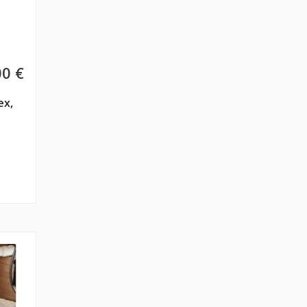
00 €
ex,