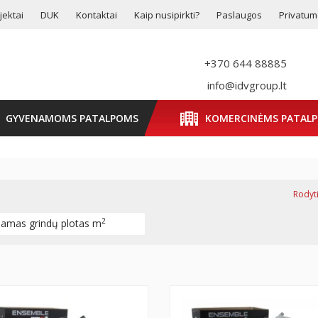
jektai
DUK
Kontaktai
Kaip nusipirkti?
Paslaugos
Privatumo
+370 644 88885
info@idvgroup.lt
GYVENAMOMS PATALPOMS
KOMERCINĖMS PATAL
Rodyti
2
iamas grindų plotas m