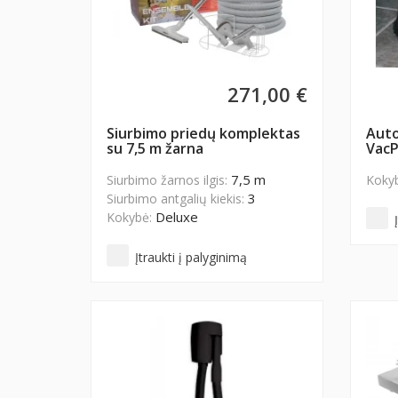
271,00 €
Siurbimo priedų komplektas
Auto
su 7,5 m žarna
Vac
7,5 m
Siurbimo žarnos ilgis:
Koky
3
Siurbimo antgalių kiekis:
Deluxe
Kokybė:
Įtraukti į palyginimą