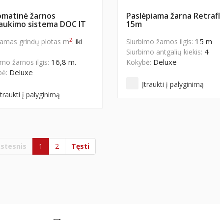
matinė žarnos
Paslėpiama žarna Retraf
aukimo sistema DOC IT
15m
2
iki
15 m
iamas grindų plotas m
:
Siurbimo žarnos ilgis:
4
Siurbimo antgalių kiekis:
16,8 m.
Deluxe
imo žarnos ilgis:
Kokybė:
Deluxe
bė:
Įtraukti į palyginimą
Įtraukti į palyginimą
stesnis
1
2
Tęsti