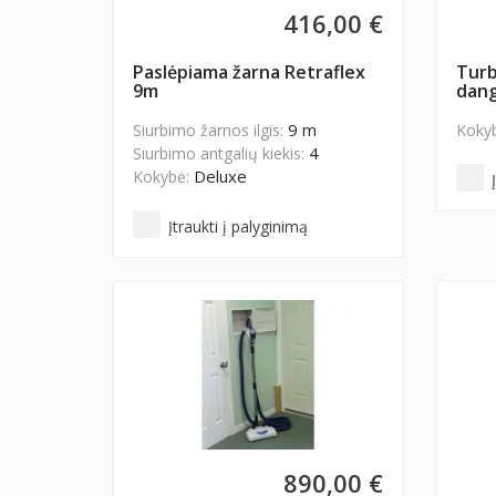
416,00 €
Paslėpiama žarna Retraflex
Turb
9m
dan
9 m
Siurbimo žarnos ilgis:
Koky
4
Siurbimo antgalių kiekis:
Deluxe
Kokybė:
Įtraukti į palyginimą
890,00 €