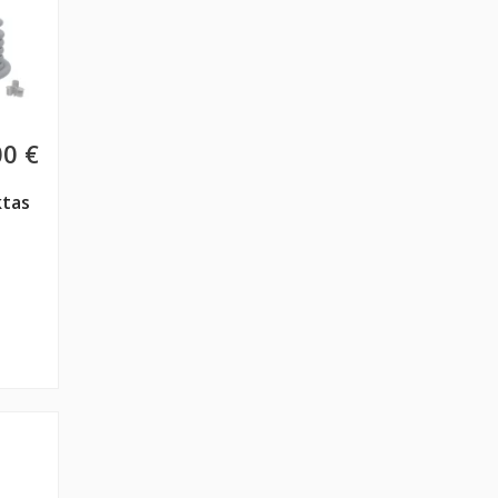
00 €
ktas