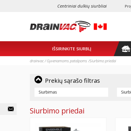
Centriniai dulkių siurbliai
Pro
IŠSIRINKITE SIURBLĮ
drainvac
/
Gyvenamoms patalpoms
/
Siurbimo priedai
Prekių sąrašo filtras
Siurbimas
Siurb
Siurbimo priedai