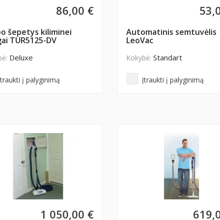
86,00 €
53,
o šepetys kiliminei
Automatinis semtuvėlis
gai TUR5125-DV
LeoVac
Deluxe
Standart
bė:
Kokybė:
Įtraukti į palyginimą
Įtraukti į palyginimą
1 050,00 €
619,