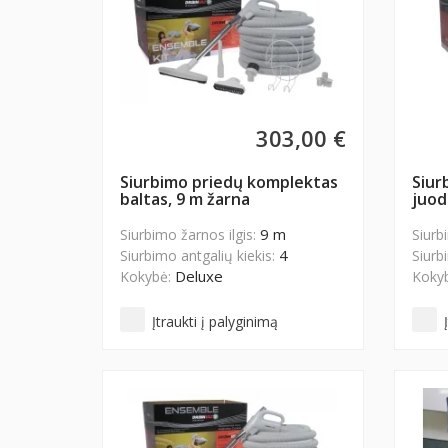
303,00 €
Siurbimo priedų komplektas
Siur
baltas, 9 m žarna
juod
9 m
Siurbimo žarnos ilgis:
Siurb
4
Siurbimo antgalių kiekis:
Siurb
Deluxe
Kokybė:
Koky
Įtraukti į palyginimą