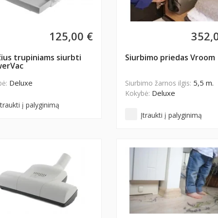
125,00 €
352,
čius trupiniams siurbti
Siurbimo priedas Vroom
werVac
Deluxe
5,5 m.
bė:
Siurbimo žarnos ilgis:
Deluxe
Kokybė:
Įtraukti į palyginimą
Įtraukti į palyginimą