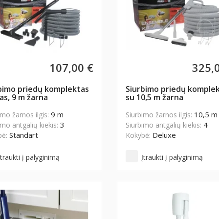
107,00 €
325,
bimo priedų komplektas
Siurbimo priedų komple
as, 9 m žarna
su 10,5 m žarna
9 m
10,5 m
imo žarnos ilgis:
Siurbimo žarnos ilgis:
3
4
imo antgalių kiekis:
Siurbimo antgalių kiekis:
Standart
Deluxe
bė:
Kokybė:
Įtraukti į palyginimą
Įtraukti į palyginimą