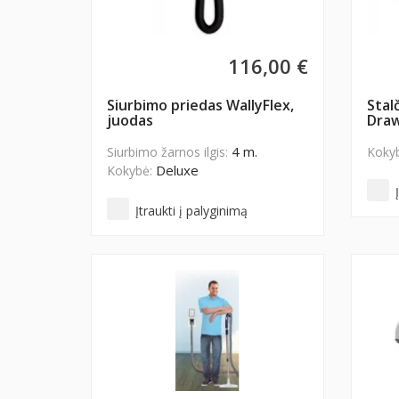
116,00 €
Siurbimo priedas WallyFlex,
Stal
juodas
Dra
4 m.
Siurbimo žarnos ilgis:
Koky
Deluxe
Kokybė:
Įtraukti į palyginimą