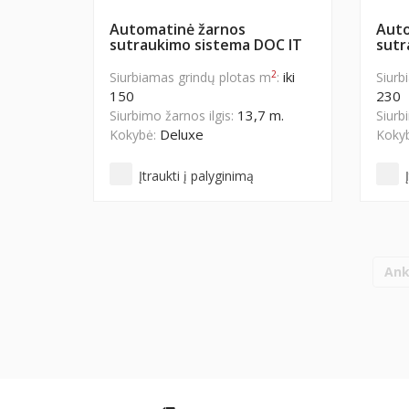
Automatinė žarnos
Auto
sutraukimo sistema DOC IT
sutr
2
iki
Siurbiamas grindų plotas m
:
Siurb
150
230
13,7 m.
Siurbimo žarnos ilgis:
Siurb
Deluxe
Kokybė:
Koky
Įtraukti į palyginimą
Ank