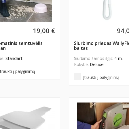
19,00 €
94,
matinis semtuvėlis
Siurbimo priedas WallyFl
Pan
baltas
Standart
4 m.
bė:
Siurbimo žarnos ilgis:
Deluxe
Kokybė:
Įtraukti į palyginimą
Įtraukti į palyginimą