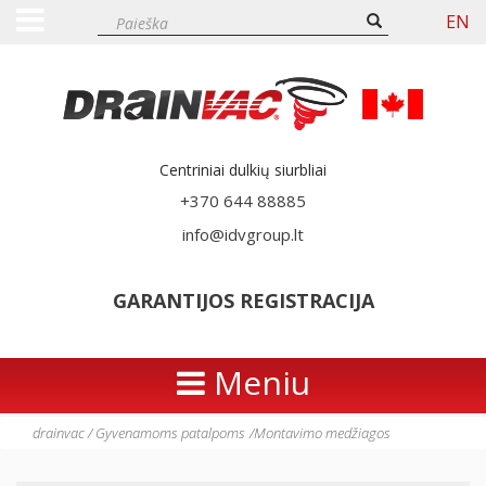
EN
Centriniai dulkių siurbliai
+370 644 88885
info@idvgroup.lt
GARANTIJOS REGISTRACIJA
Meniu
drainvac
/
Gyvenamoms patalpoms
/
Montavimo medžiagos