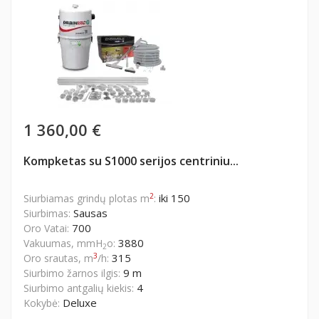
1 360,00 €
Kompketas su S1000 serijos centriniu...
2
iki 150
Siurbiamas grindų plotas m
:
Sausas
Siurbimas:
700
Oro Vatai:
3880
Vakuumas, mmH
o:
2
3
315
Oro srautas, m
/h:
9 m
Siurbimo žarnos ilgis:
4
Siurbimo antgalių kiekis:
Deluxe
Kokybė: