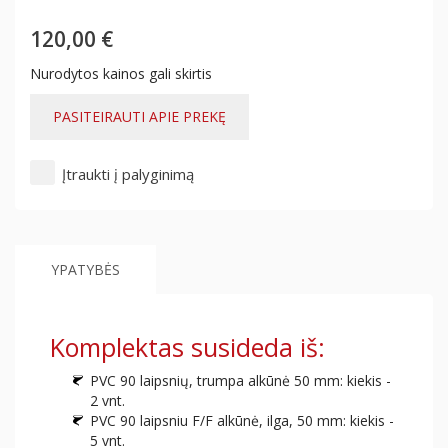
120,00 €
Nurodytos kainos gali skirtis
PASITEIRAUTI APIE PREKĘ
Įtraukti į palyginimą
YPATYBĖS
Komplektas susideda iš:
PVC 90 laipsnių, trumpa alkūnė 50 mm: kiekis -
2 vnt.
PVC 90 laipsniu F/F alkūnė, ilga, 50 mm: kiekis -
5 vnt.