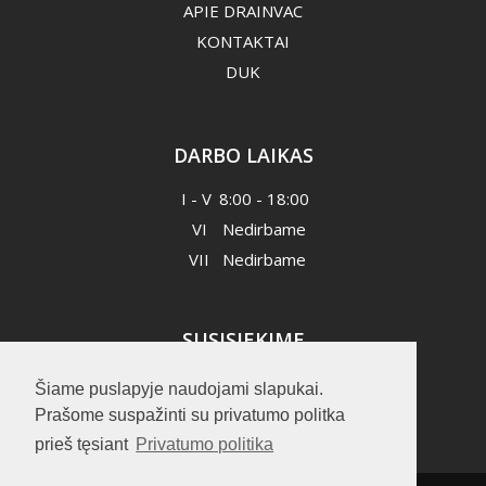
APIE DRAINVAC
KONTAKTAI
DUK
DARBO LAIKAS
I - V
8:00 - 18:00
VI
Nedirbame
VII
Nedirbame
SUSISIEKIME
+370 644 88885
Šiame puslapyje naudojami slapukai.
info@idvgroup.lt
Prašome suspažinti su privatumo politka
prieš tęsiant
Privatumo politika