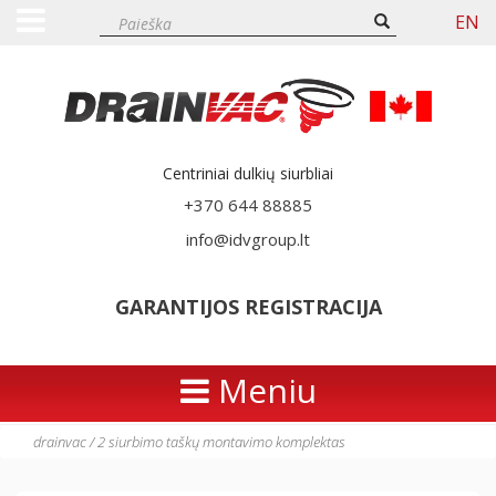
EN
Centriniai dulkių siurbliai
+370 644 88885
info@idvgroup.lt
GARANTIJOS REGISTRACIJA
Meniu
drainvac
/
2 siurbimo taškų montavimo komplektas