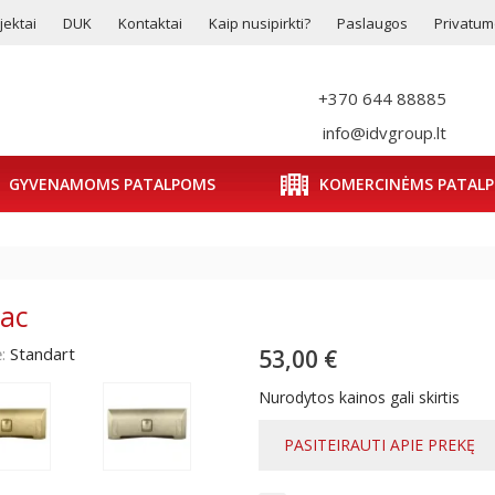
jektai
DUK
Kontaktai
Kaip nusipirkti?
Paslaugos
Privatumo
+370 644 88885
info@idvgroup.lt
GYVENAMOMS PATALPOMS
KOMERCINĖMS PATAL
Vac
:
Standart
53,00 €
Nurodytos kainos gali skirtis
PASITEIRAUTI APIE PREKĘ