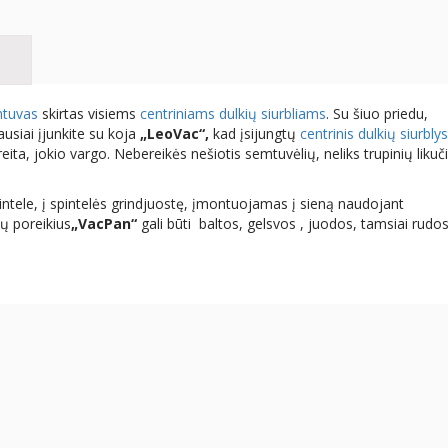
mtuvas
skirtas visiems
centriniams dulkių siurbliams
. Su šiuo priedu,
siai įjunkite su koja
„LeoVac“,
kad įsijungtų
centrinis dulkių siurblys
greita, jokio vargo. Nebereikės nešiotis semtuvėlių, neliks trupinių likuč
ntele, į spintelės grindjuostę, įmontuojamas į sieną naudojant
sų poreikius
„VacPan“
gali būti baltos, gelsvos , juodos, tamsiai rudos