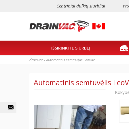
Centriniai dulkių siurbliai
Pro
IŠSIRINKITE SIURBLĮ
drainvac
/
Automatinis semtuvėlis LeoVac
Automatinis semtuvėlis Leo
Kokybė