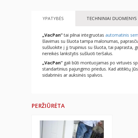
YPATYBĖS
TECHNINIAI DUOMENYS
„VacPan“
tai pilnai integruotas
automatinis se
šlavimas su šluota tampa malonumas, paprasčiau
sušluokite į jį trupinius su šluota, tai paprasta, 
nereikės lankstytis sušluoti teršalus.
„VacPan“
gali būti montuojamas po virtuvės spi
standartinius pajungimo priedus. Kad atitiktų Jū
sidabrinės ar auksinės spalvos.
PERŽIŪRĖTA