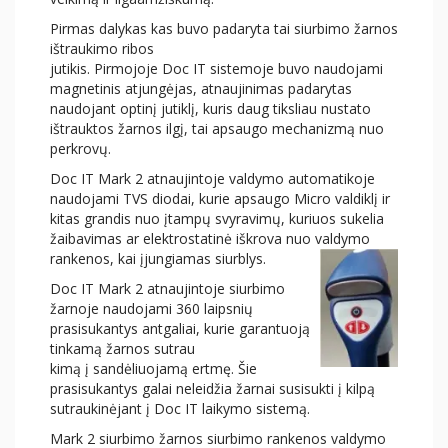
Pirmas dalykas kas buvo padaryta tai siurbimo žarnos
ištraukimo ribos
jutikis. Pirmojoje Doc IT sistemoje buvo naudojami
magnetinis atjungėjas, atnaujinimas padarytas
naudojant optinį jutiklį, kuris daug tiksliau nustato
ištrauktos žarnos ilgį, tai apsaugo mechanizmą nuo
perkrovų.
Doc IT Mark 2 atnaujintoje valdymo automatikoje
naudojami TVS diodai, kurie apsaugo Micro valdiklį ir
kitas grandis nuo įtampų svyravimų, kuriuos sukelia
žaibavimas ar elektrostatinė iškrova nuo valdymo
rankenos, kai įjungiamas siurblys.
Doc IT Mark 2 atnaujintoje siurbimo
žarnoje naudojami 360 laipsnių
prasisukantys antgaliai, kurie garantuoją
tinkamą žarnos sutrau
kimą į sandėliuojamą ertmę. Šie
prasisukantys galai neleidžia žarnai susisukti į kilpą
sutraukinėjant į Doc IT laikymo sistemą.
Mark 2 siurbimo žarnos siurbimo rankenos valdymo