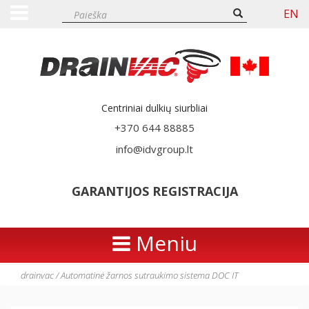
EN
Centriniai dulkių siurbliai
+370 644 88885
info@idvgroup.lt
GARANTIJOS REGISTRACIJA
Meniu
drainvac
/
Automatinė žarnos sutraukimo sistema DOC IT