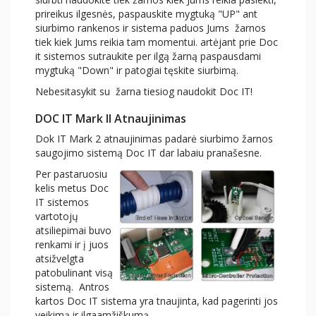
prireikus ilgesnės, paspauskite mygtuką "UP" ant
siurbimo rankenos ir sistema paduos Jums žarnos
tiek kiek Jums reikia tam momentui. artėjant prie Doc
it sistemos sutraukite per ilgą žarną paspausdami
mygtuką "Down" ir patogiai tęskite siurbimą.
Nebesitasykit su žarna tiesiog naudokit Doc IT!
DOC IT Mark II Atnaujinimas
Dok IT Mark 2 atnaujinimas padarė siurbimo žarnos
saugojimo sistemą Doc IT dar labaiu pranašesne.
Per pastaruosiu
kelis metus Doc
IT sistemos
vartotojų
atsiliepimai buvo
renkami ir į juos
atsižvelgta
patobulinant visą
sistemą. Antros
kartos Doc IT sistema yra tnaujinta, kad pagerinti jos
veikimą ir ilgaamžiškumą.