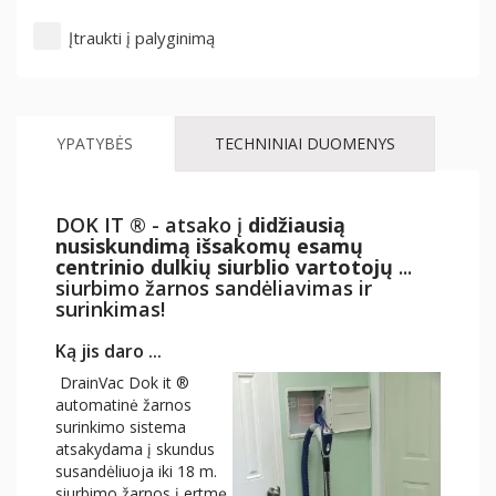
Įtraukti į palyginimą
YPATYBĖS
TECHNINIAI DUOMENYS
DOK IT ® - atsako į
didžiausią
nusiskundimą išsakomų esamų
centrinio dulkių siurblio vartotojų
...
siurbimo žarnos sandėliavimas ir
surinkimas!
Ką jis daro ...
DrainVac Dok it ®
automatinė žarnos
surinkimo sistema
atsakydama į skundus
susandėliuoja iki 18 m.
siurbimo žarnos į ertmę