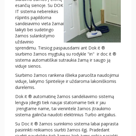
esančią sienoje. Su DOK
IT sistema nebereikės
rūpintis papildoma
sandėiavimo vieta žarnai
laikyti bei sudėtingo
žarnos sulankstymo
uždavinio
sprendimu. Tiesiog paspausdami ant Dok it ®
siurbimo žarnos mygtuką su rodykle "in" ir doc it ®
sistema automatiškai sutraukia žarną ir saugo ją
viduje sienos.
Siurbimo žarnos rankena išlieka paruošta naudojimui
viduje, laikymo Spintelėje ir uždaroma lakoniškomis
durelėmis.
Dok it ® automatinę žarnos sandėliavimo sistemą
lengva įdiegti tiek naujai statomame tiek ir jau
įrengtame name, tai vienintelė žarnos įtraukimo
sistema galinčia naudoti elektrinius Turbo antgalius.
Su Doc it ® žarnos surinkimo sistema labai paprasta
pasirinkti reikiamos siurbti žarnos ilgį. Pradedant
siurbti naudokite tiek žarnos kiek Jums reikia pasiekti,