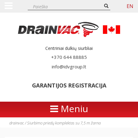
EN
Centriniai dulkių siurbliai
+370 644 88885
info@idvgroup.lt
GARANTIJOS REGISTRACIJA
Meniu
drainvac
/
Siurbimo priedų komplektas su 7,5 m žarna