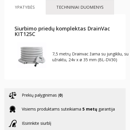
YPATYBĖS
TECHNINIAI DUOMENYS
Siurbimo priedų komplektas DrainVac
KIT125C
7,5 metrų Drainvac žarna su jungikliu, su
užraktu, 24v x ø 35 mm (BL-DV30)
3 Drainvac siurbimo antgaliai (KBROS-2D
Prekių palyginimas (
0
)
Visiems produktams suteikiama
5 metų
garantija
Išsirinkite siurblį
30 cm antgalis grindims siurbti su ratukai