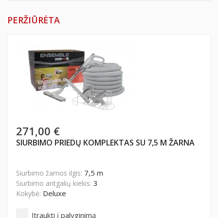
PERŽIŪRĖTA
Metalinis žarnos ir siurbimo koto laikiklis
01DV)
Nerūdijančio plieno teleskopinis siurbimo
užrakinimo mygtuku (TU11125)
271,00 €
SIURBIMO PRIEDŲ KOMPLEKTAS SU 7,5 M ŽARNA
7,5 m
Siurbimo žarnos ilgis:
3
Siurbimo antgalių kiekis:
Deluxe
Kokybė:
Įtraukti į palyginimą