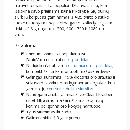
filtravimo maišai. Tai populiari DrainVac linija, kuri
išsiskiria savo prieinama kaina ir kokybe. Šių dulkių
siurblių korpusas gaminamas iš ABS tvirto plastiko
juose naudojama papildoma garso izoliacija ir galima
rinktis iš 3 galingumų : 500, 600 , 700 ir 1080 oro
vatų.
Privalumai
Priimtina kaina: tai populiariausi
DrainVac centriniai
dulkių siurbliai
.
Nedidelių išmatavimų
centriniai dulkių siurbliai
,
kompaktiški, tinka montuoti mažose erdvėse.
Galingas siurbimas, 15% didesnis oro srautas ir
sukuriamas vakuumas lyginant analogiškus kitų
gamintojų
centrinius dulkių siurblius
.
Naudojami antibakteriniai SilverClear filtrai bei
dideli filtravimo maišai užtikriną retą filtrų
keitimą bei gerina oro kokybę namuose.
Tylus siurbimas iki 58dB.
Galima rinktis iš 3 galingumų