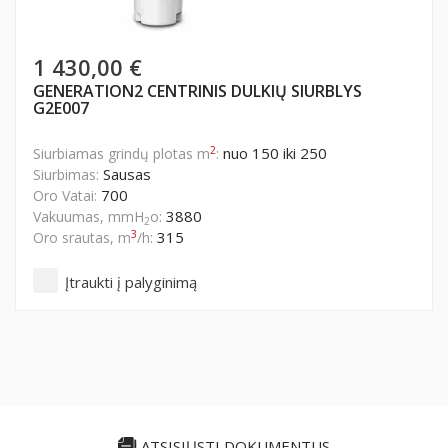
1 430,00 €
GENERATION2 CENTRINIS DULKIŲ SIURBLYS
G2E007
2
nuo 150 iki 250
Siurbiamas grindų plotas m
:
Sausas
Siurbimas:
700
Oro Vatai:
3880
Vakuumas, mmH
o:
2
3
315
Oro srautas, m
/h:
Įtraukti į palyginimą
ATSISIŲSTI DOKUMENTUS