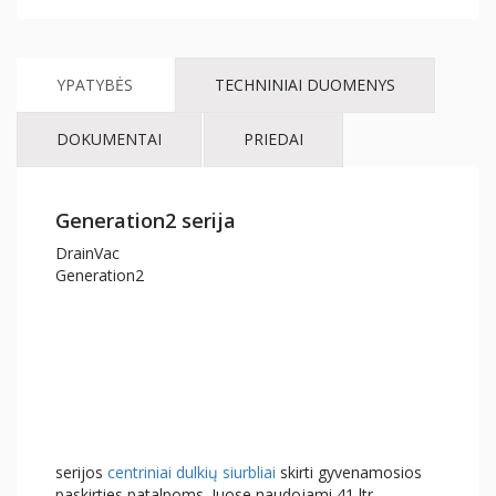
YPATYBĖS
TECHNINIAI DUOMENYS
DOKUMENTAI
PRIEDAI
Generation2 serija
DrainVac
Generation2
serijos
centriniai dulkių siurbliai
skirti gyvenamosios
paskirties patalpoms. Juose naudojami 41 ltr