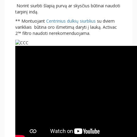
Norint siurbti šlapią purvą ar skysčius būtinai naudoti
tarpinį indą.
** Montuojant
Centrinius dulkių siurblius
su dviem
varikliais būtina oro išmetimą daryti į lauką. Activac
2™ filtro naudoti nerekomenduojama.