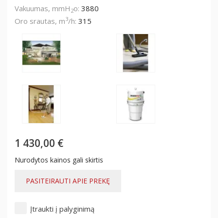
Vakuumas, mmH
o:
3880
2
3
Oro srautas, m
/h:
315
1 430,00 €
Nurodytos kainos gali skirtis
PASITEIRAUTI APIE PREKĘ
Įtraukti į palyginimą