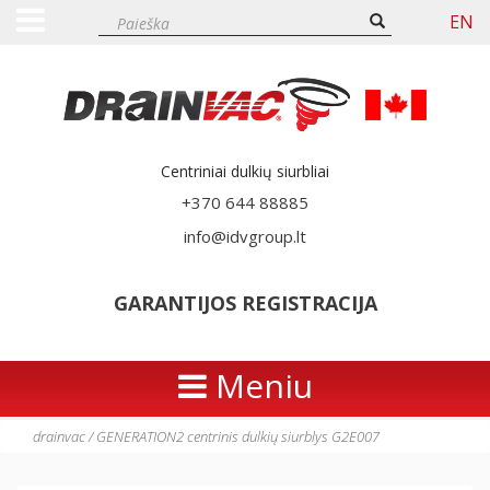
EN
Centriniai dulkių siurbliai
+370 644 88885
info@idvgroup.lt
GARANTIJOS REGISTRACIJA
Meniu
drainvac
/
GENERATION2 centrinis dulkių siurblys G2E007